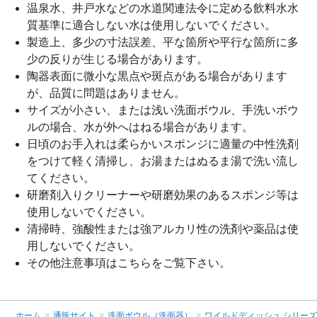
温泉水、井戸水などの水道関連法令に定める飲料水水
質基準に適合しない水は使用しないでください。
製造上、多少の寸法誤差、平な箇所や平行な箇所に多
少の反りが生じる場合があります。
陶器表面に微小な黒点や斑点がある場合があります
が、品質に問題はありません。
サイズが小さい、または浅い洗面ボウル、手洗いボウ
ルの場合、水が外へはねる場合があります。
日頃のお手入れは柔らかいスポンジに適量の中性洗剤
をつけて軽く清掃し、お湯またはぬるま湯で洗い流し
てください。
研磨剤入りクリーナーや研磨効果のあるスポンジ等は
使用しないでください。
清掃時、強酸性または強アルカリ性の洗剤や薬品は使
用しないでください。
その他注意事項は
こちら
をご覧下さい。
ホーム
>
通販サイト
>
洗面ボウル（洗面器）
>
ワイルドディッシュ シリー