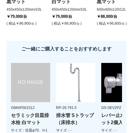
黒マット
白マット
黒マット
450x450x120mm/10L
450x450x120mm/10L
600x400x120/12L
￥79,000
/台
￥79,000
/台
￥88,000
/台
( 税込
￥86,900
)
( 税込
￥86,900
)
( 税込
￥96,800
)
/台
/台
/台
ご一緒にご購入することをおすすめします
GIWAF001512
RP-26.791.5
GS-SEV2PZ
セラミック目皿排
排水管 Sトラップ
レバー止水栓(
水栓 白マット
（床排水）
ット2個入)
サイズ：目皿φ70、t=1
サイズ：-
サイズ：-