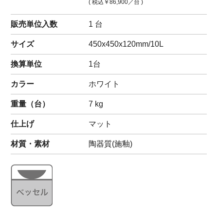
( 税込
￥86,900
／台 )
販売単位入数
1 台
サイズ
450x450x120mm/10L
換算単位
1台
カラー
ホワイト
重量（
台
）
7
kg
仕上げ
マット
材質・素材
陶器質(施釉)