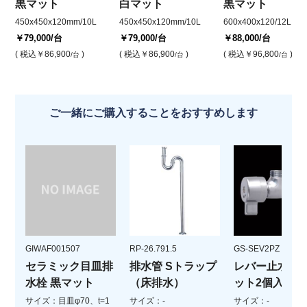
黒マット
白マット
黒マット
450x450x120mm/10L
450x450x120mm/10L
600x400x120/12L
￥79,000
/台
￥79,000
/台
￥88,000
/台
( 税込
￥86,900
)
( 税込
￥86,900
)
( 税込
￥96,800
)
/台
/台
/台
ご一緒にご購入することをおすすめします
GIWAF001507
RP-26.791.5
GS-SEV2PZ
セラミック目皿排
排水管 Sトラップ
レバー止水栓(
水栓 黒マット
（床排水）
ット2個入)
サイズ：目皿φ70、t=1
サイズ：-
サイズ：-