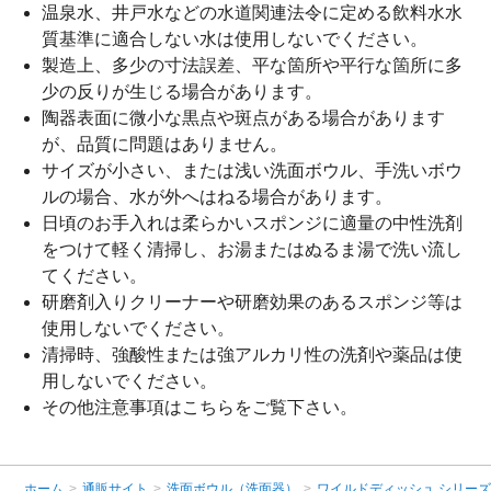
温泉水、井戸水などの水道関連法令に定める飲料水水
質基準に適合しない水は使用しないでください。
製造上、多少の寸法誤差、平な箇所や平行な箇所に多
少の反りが生じる場合があります。
陶器表面に微小な黒点や斑点がある場合があります
が、品質に問題はありません。
サイズが小さい、または浅い洗面ボウル、手洗いボウ
ルの場合、水が外へはねる場合があります。
日頃のお手入れは柔らかいスポンジに適量の中性洗剤
をつけて軽く清掃し、お湯またはぬるま湯で洗い流し
てください。
研磨剤入りクリーナーや研磨効果のあるスポンジ等は
使用しないでください。
清掃時、強酸性または強アルカリ性の洗剤や薬品は使
用しないでください。
その他注意事項は
こちら
をご覧下さい。
ホーム
>
通販サイト
>
洗面ボウル（洗面器）
>
ワイルドディッシュ シリー