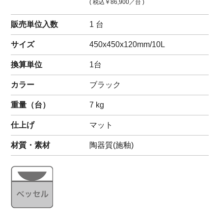
( 税込
￥86,900
／台 )
販売単位入数
1 台
サイズ
450x450x120mm/10L
換算単位
1台
カラー
ブラック
重量（
台
）
7
kg
仕上げ
マット
材質・素材
陶器質(施釉)