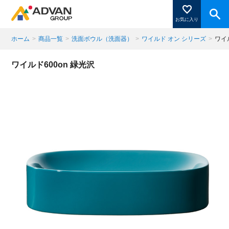
お気に入り
ホーム
>
商品一覧
>
洗面ボウル（洗面器）
>
ワイルド オン シリーズ
>
ワイ
商品ページにある「お気に入り登録」を押すと登録した
ワイルド600on 緑光沢
商品がここに表示されます。
閉じる