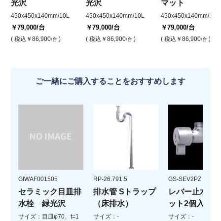
光沢
光沢
マット
450x450x140mm/10L
450x450x140mm/10L
450x450x140mm/10L
￥79,000
/台
￥79,000
/台
￥79,000
/台
( 税込
￥86,900
)
( 税込
￥86,900
)
( 税込
￥86,900
)
/台
/台
/台
ご一緒にご購入することをおすすめします
GIWAF001505
RP-26.791.5
GS-SEV2PZ
セラミック目皿排
排水管 Sトラップ
レバー止水栓(
水栓 緑光沢
（床排水）
ット2個入)
サイズ：目皿φ70、t=1
サイズ：-
サイズ：-