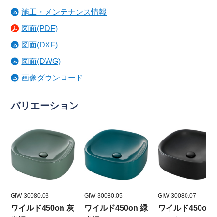
施工・メンテナンス情報
図面(PDF)
図面(DXF)
図面(DWG)
画像ダウンロード
バリエーション
GIW-30080.03
GIW-30080.05
GIW-30080.07
ワイルド450on 灰
ワイルド450on 緑
ワイルド450on 