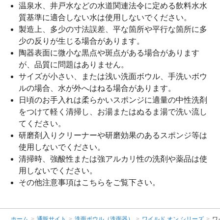
温泉水、井戸水などの水道関連法令に定める飲料水水
質基準に適合しない水は使用しないでください。
製造上、多少の寸法誤差、平な箇所や平行な箇所に多
少の反りが生じる場合があります。
陶器表面に微小な黒点や斑点がある場合があります
が、品質に問題はありません。
サイズが小さい、または浅い洗面ボウル、手洗いボウ
ルの場合、水が外へはねる場合があります。
日頃のお手入れは柔らかいスポンジに適量の中性洗剤
をつけて軽く清掃し、お湯またはぬるま湯で洗い流し
てください。
研磨剤入りクリーナーや研磨効果のあるスポンジ等は
使用しないでください。
清掃時、強酸性または強アルカリ性の洗剤や薬品は使
用しないでください。
その他注意事項は
こちら
をご覧下さい。
ホーム
>
通販サイト
>
洗面ボウル（洗面器）
>
ワイルド オン シリーズ
>
ワ