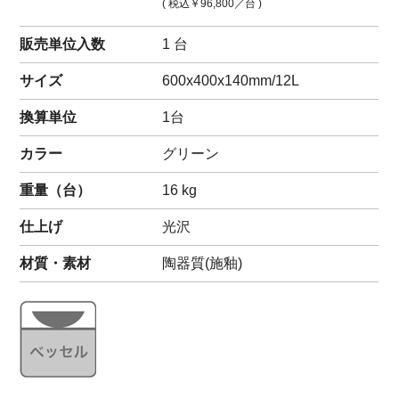
( 税込
￥96,800
／台 )
販売単位入数
1 台
サイズ
600x400x140mm/12L
換算単位
1台
カラー
グリーン
重量（
台
）
16
kg
仕上げ
光沢
材質・素材
陶器質(施釉)