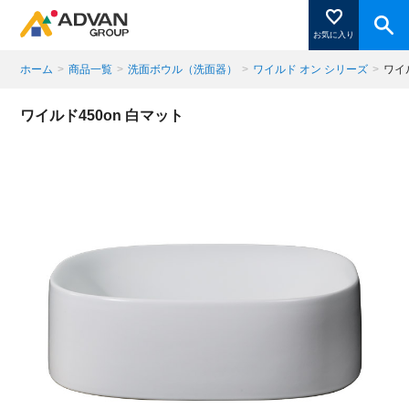
お気に入り
ホーム
>
商品一覧
>
洗面ボウル（洗面器）
>
ワイルド オン シリーズ
>
ワイ
商品ページにある「お気に入り登録」を押すと登録した
ワイルド450on 白マット
商品がここに表示されます。
閉じる