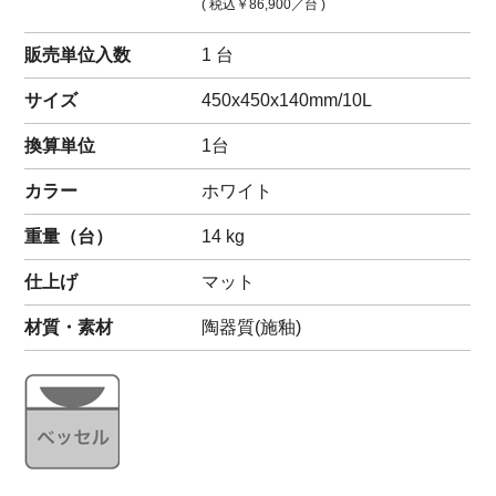
( 税込
￥86,900
／台 )
販売単位入数
1 台
サイズ
450x450x140mm/10L
換算単位
1台
カラー
ホワイト
重量（
台
）
14
kg
仕上げ
マット
材質・素材
陶器質(施釉)