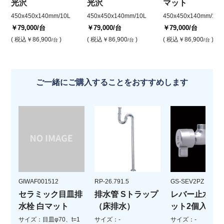
光沢
光沢
マット
450x450x140mm/10L
450x450x140mm/10L
450x450x140mm/10L
￥79,000
/台
￥79,000
/台
￥79,000
/台
( 税込
￥86,900
)
( 税込
￥86,900
)
( 税込
￥86,900
)
/台
/台
/台
ご一緒にご購入することをおすすめします
GIWAF001512
RP-26.791.5
GS-SEV2PZ
セラミック目皿排
排水管 Sトラップ
レバー止水栓(
水栓 白マット
（床排水）
ット2個入)
サイズ：目皿φ70、t=1
サイズ：-
サイズ：-