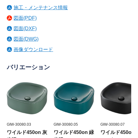
施工・メンテナンス情報
図面(PDF)
図面(DXF)
図面(DWG)
画像ダウンロード
バリエーション
GIW-30080.03
GIW-30080.05
GIW-30080.07
ワイルド450on 灰
ワイルド450on 緑
ワイルド450on 