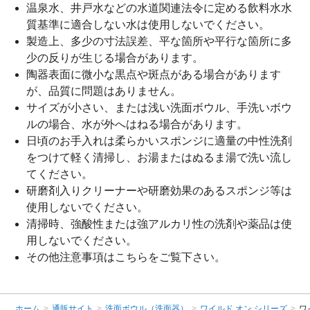
温泉水、井戸水などの水道関連法令に定める飲料水水
質基準に適合しない水は使用しないでください。
製造上、多少の寸法誤差、平な箇所や平行な箇所に多
少の反りが生じる場合があります。
陶器表面に微小な黒点や斑点がある場合があります
が、品質に問題はありません。
サイズが小さい、または浅い洗面ボウル、手洗いボウ
ルの場合、水が外へはねる場合があります。
日頃のお手入れは柔らかいスポンジに適量の中性洗剤
をつけて軽く清掃し、お湯またはぬるま湯で洗い流し
てください。
研磨剤入りクリーナーや研磨効果のあるスポンジ等は
使用しないでください。
清掃時、強酸性または強アルカリ性の洗剤や薬品は使
用しないでください。
その他注意事項は
こちら
をご覧下さい。
ホーム
>
通販サイト
>
洗面ボウル（洗面器）
>
ワイルド オン シリーズ
>
ワ