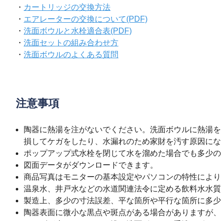
・
カートリッジの交換方法
・
エアレーターの交換について(PDF)
・
洗面ボウルと水栓適合表(PDF)
・
洗面セットの組み合わせ方
・
洗面ボウルのよくある質問
注意事項
陶器に熱湯を注がないでください。洗面ボウルに熱湯を
損してケガをしたり、水漏れのため家財を汚す原因にな
ポップアップ式水栓を閉じて水を溜めた場合でも多少の
図面データがダウンロードできます。
商品写真はモニターの基本設定やパソコンの特性により
温泉水、井戸水などの水道関連法令に定める飲料水水質
製造上、多少の寸法誤差、平な箇所や平行な箇所に多少
陶器表面に微小な黒点や斑点がある場合がありますが、