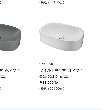
)
( 税込
￥86,900
)
/台
GIW-30081.12
on 灰マット
ワイルド600on 白マット
/12L
600x400x140mm/12L
￥88,000
/台
)
( 税込
￥96,800
)
/台