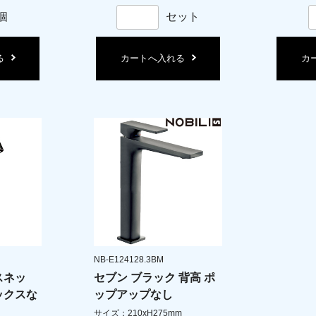
個
セット
る
カートへ入れる
カ
NB-E124128.3BM
スネッ
セブン ブラック 背高 ポ
ックスな
ップアップなし
サイズ：210xH275mm