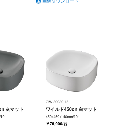
画像ダウンロード
GIW-30080.12
on 灰マット
ワイルド450on 白マット
/10L
450x450x140mm/10L
￥79,000
/台