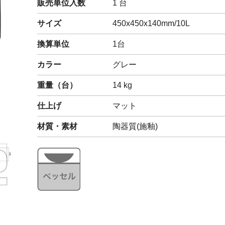
販売単位入数
1 台
閉じる
サイズ
450x450x140mm/10L
換算単位
1台
カラー
グレー
重量（
台
）
14
kg
仕上げ
マット
材質・素材
陶器質(施釉)