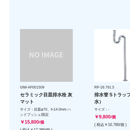
GIW-AF001509
RP-26.791.5
セラミック目皿排水栓 灰
排水管 Sトラッ
マット
水）
サイズ：目皿φ70、t=14.0mm ハ
サイズ：-
ンドプッシュ/固定
￥9,800
/個
￥15,800
/個
( 税込￥10,780/個 )
( 税込￥17,380/個 )