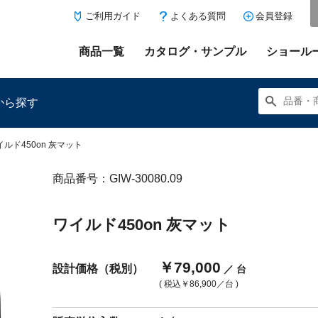
ご利用ガイド
よくある質問
会員登録
商品一覧
カタログ・サンプル
ショール
から探す
イルド450on 灰マット
商品番号：GIW-30080.09
にある「お気に入り登録」を押すと登録した商品がここに表示
ワイルド450on 灰マット
￥79,000
設計価格（税別）
／ 台
( 税込
￥86,900
／台 )