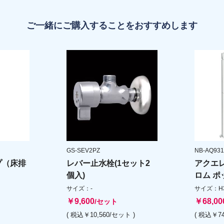
ご一緒にご購入することをおすすめします
GS-SEV2PZ
NB-AQ931
プ（床排
レバー止水栓(1セット2
アクエ
個入)
ロム 
サイズ：-
サイズ：H31
￥9,600
￥68,00
/セット
( 税込￥10,560/セット )
( 税込￥74