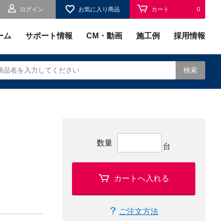
ログイン
お気に入り商品
カート
0
お気に入り
0
ーム
サポート情報
CM・動画
施工例
採用情報
検索
されます。
数量
台
カートへ入れる
ご注文方法