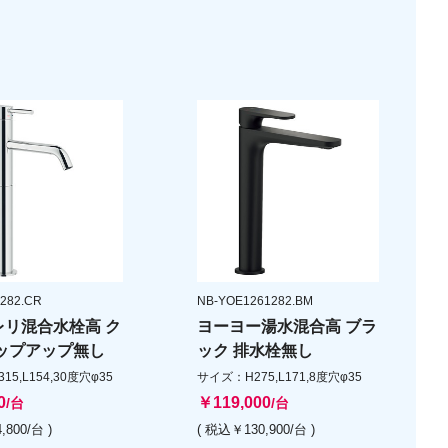
282.CR
NB-YOE1261282.BM
レリ混合水栓高 ク
ヨーヨー湯水混合高 ブラ
ポップアップ無し
ック 排水栓無し
5,L154,30度穴φ35
サイズ：H275,L171,8度穴φ35
0
￥119,000
/台
/台
,800/台 )
( 税込￥130,900/台 )