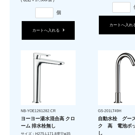
個
カートへ入れ
カートへ入れる
NB-YOE1261282.CR
GS-201LT49H
ヨーヨー湯水混合高 クロ
自動水栓 グー
ーム 排水栓無し
ク 高 電池ボ
し
サイズ：H275,L171,8度穴φ35