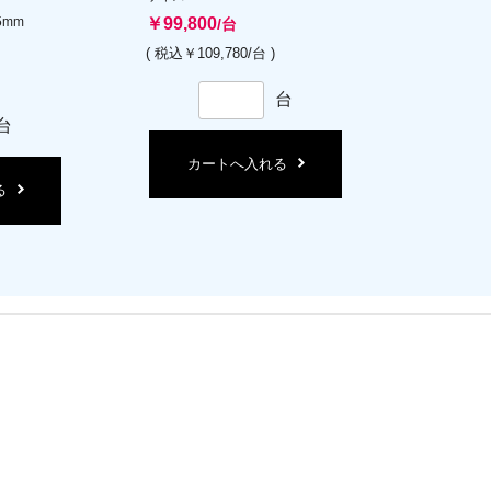
5mm
￥99,800
/台
( 税込￥109,780/台 )
台
台
カートへ入れる
る