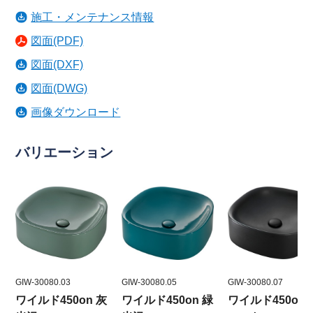
施工・メンテナンス情報
図面(PDF)
図面(DXF)
図面(DWG)
画像ダウンロード
バリエーション
GIW-30080.03
GIW-30080.05
GIW-30080.07
ワイルド450on 灰
ワイルド450on 緑
ワイルド450on 