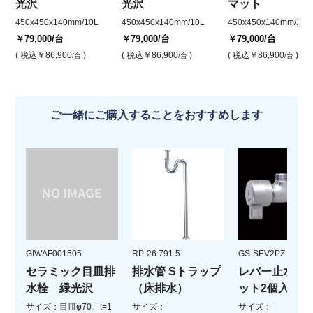
光沢
光沢
マット
450x450x140mm/10L
450x450x140mm/10L
450x450x140mm/10L
￥79,000
/台
￥79,000
/台
￥79,000
/台
( 税込
￥86,900
)
( 税込
￥86,900
)
( 税込
￥86,900
)
/台
/台
/台
ご一緒にご購入することをおすすめします
GIWAF001505
RP-26.791.5
GS-SEV2PZ
セラミック目皿排
排水管 Sトラップ
レバー止水栓(
水栓 緑光沢
（床排水）
ット2個入)
サイズ：目皿φ70、t=1
サイズ：-
サイズ：-