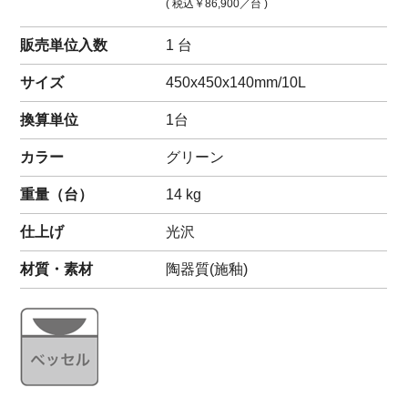
( 税込
￥86,900
／台 )
販売単位入数
1 台
サイズ
450x450x140mm/10L
換算単位
1台
カラー
グリーン
重量（
台
）
14
kg
仕上げ
光沢
材質・素材
陶器質(施釉)