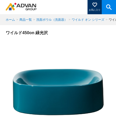
お気に入り
ホーム
>
商品一覧
>
洗面ボウル（洗面器）
>
ワイルド オン シリーズ
>
ワイ
商品ページにある「お気に入り登録」を押すと登録した
ワイルド450on 緑光沢
商品がここに表示されます。
閉じる