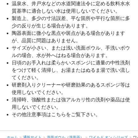
温泉水、井戸水などの水道関連法令に定める飲料水水
質基準に適合しない水は使用しないでください。
製造上、多少の寸法誤差、平な箇所や平行な箇所に多
少の反りが生じる場合があります。
陶器表面に微小な黒点や斑点がある場合があります
が、品質に問題はありません。
サイズが小さい、または浅い洗面ボウル、手洗いボウ
ルの場合、水が外へはねる場合があります。
日頃のお手入れは柔らかいスポンジに適量の中性洗剤
をつけて軽く清掃し、お湯またはぬるま湯で洗い流し
てください。
研磨剤入りクリーナーや研磨効果のあるスポンジ等は
使用しないでください。
清掃時、強酸性または強アルカリ性の洗剤や薬品は使
用しないでください。
その他注意事項は
こちら
をご覧下さい。
ホーム
>
通販サイト
>
洗面ボウル（洗面器）
>
ワイルド オン シリーズ
>
ワ