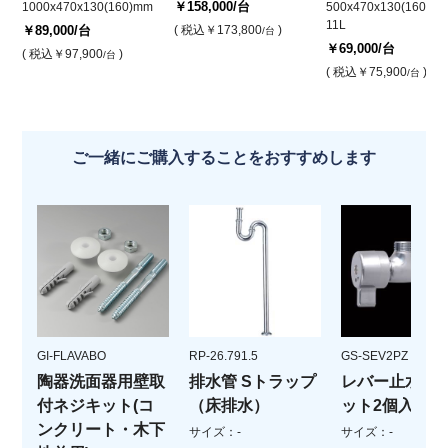
￥158,000
/台
1000x470x130(160)mm
500x470x130(160)mm
11L
￥89,000
/台
( 税込
￥173,800
)
/台
￥69,000
/台
( 税込
￥97,900
)
/台
( 税込
￥75,900
)
/台
ご一緒にご購入することをおすすめします
GI-FLAVABO
RP-26.791.5
GS-SEV2PZ
陶器洗面器用壁取
排水管 Sトラップ
レバー止水栓(
付ネジキット(コ
（床排水）
ット2個入)
ンクリート・木下
サイズ：-
サイズ：-