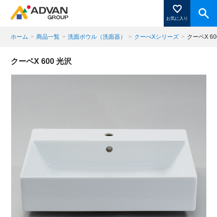
お気に入り
ホーム
>
商品一覧
>
洗面ボウル（洗面器）
>
クーべXシリーズ
>
クーベX 60
商品ページにある「お気に入り登録」を押すと登録した
クーベX 600 光沢
商品がここに表示されます。
閉じる