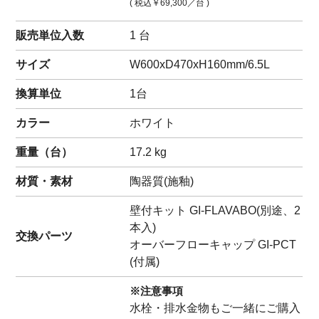
( 税込
￥69,300
／台 )
販売単位入数
1 台
サイズ
W600xD470xH160mm/6.5L
換算単位
1台
カラー
ホワイト
重量（
台
）
17.2
kg
材質・素材
陶器質(施釉)
壁付キット GI-FLAVABO(別途、2
本入)
交換パーツ
オーバーフローキャップ GI-PCT
(付属)
※注意事項
水栓・排水金物もご一緒にご購入