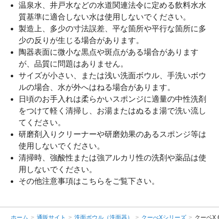
温泉水、井戸水などの水道関連法令に定める飲料水水
質基準に適合しない水は使用しないでください。
製造上、多少の寸法誤差、平な箇所や平行な箇所に多
少の反りが生じる場合があります。
陶器表面に微小な黒点や斑点がある場合があります
が、品質に問題はありません。
サイズが小さい、または浅い洗面ボウル、手洗いボウ
ルの場合、水が外へはねる場合があります。
日頃のお手入れは柔らかいスポンジに適量の中性洗剤
をつけて軽く清掃し、お湯またはぬるま湯で洗い流し
てください。
研磨剤入りクリーナーや研磨効果のあるスポンジ等は
使用しないでください。
清掃時、強酸性または強アルカリ性の洗剤や薬品は使
用しないでください。
その他注意事項は
こちら
をご覧下さい。
ホーム
>
通販サイト
>
洗面ボウル（洗面器）
>
クーべXシリーズ
>
クーベX 