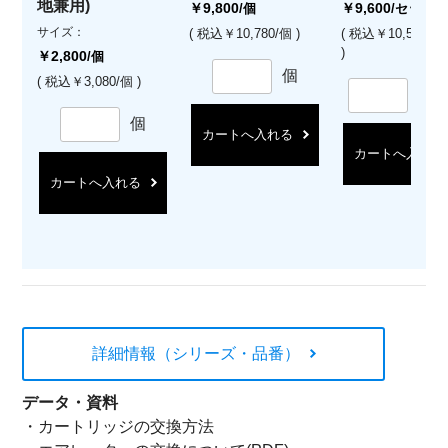
地兼用)
￥9,800
￥9,600
/個
/セット
サイズ：
( 税込￥10,780/個 )
( 税込￥10,560/
)
￥2,800
/個
個
( 税込￥3,080/個 )
セ
個
カートへ入れる
カートへ入れる
カートへ入れる
詳細情報（シリーズ・品番）
データ・資料
・
カートリッジの交換方法