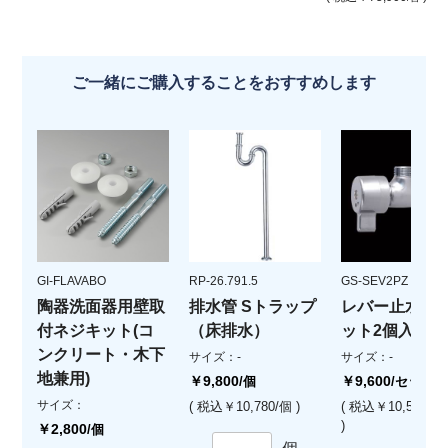
ご一緒にご購入することをおすすめします
GI-FLAVABO
RP-26.791.5
GS-SEV2PZ
陶器洗面器用壁取
排水管 Sトラップ
レバー止水栓(
付ネジキット(コ
（床排水）
ット2個入)
ンクリート・木下
サイズ：-
サイズ：-
地兼用)
￥9,800
￥9,600
/個
/セット
サイズ：
( 税込￥10,780/個 )
( 税込￥10,560/
)
￥2,800
/個