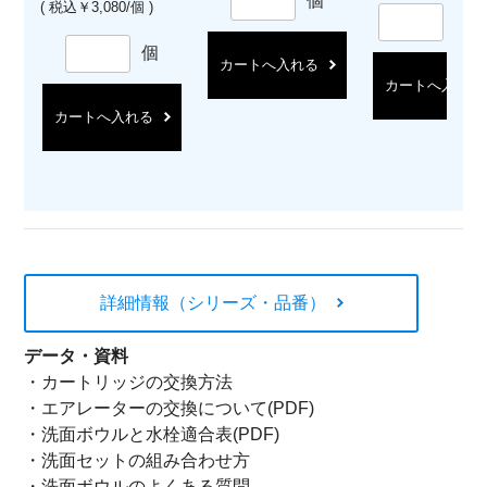
個
( 税込￥3,080/個 )
セ
個
カートへ入れる
カートへ入れる
カートへ入れる
詳細情報（シリーズ・品番）
データ・資料
・
カートリッジの交換方法
・
エアレーターの交換について(PDF)
・
洗面ボウルと水栓適合表(PDF)
・
洗面セットの組み合わせ方
・
洗面ボウルのよくある質問