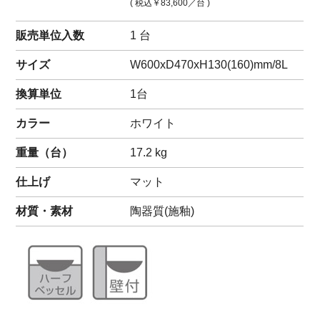
( 税込
￥83,600
／台 )
販売単位入数
1 台
サイズ
W600xD470xH130(160)mm/8L
換算単位
1台
カラー
ホワイト
重量（
台
）
17.2
kg
仕上げ
マット
材質・素材
陶器質(施釉)