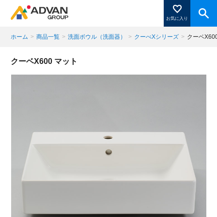
お気に入り
ホーム
>
商品一覧
>
洗面ボウル（洗面器）
>
クーべXシリーズ
>
クーベX60
商品ページにある「お気に入り登録」を押すと登録した
クーベX600 マット
商品がここに表示されます。
閉じる