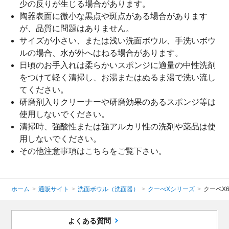
少の反りが生じる場合があります。
陶器表面に微小な黒点や斑点がある場合があります
が、品質に問題はありません。
サイズが小さい、または浅い洗面ボウル、手洗いボウ
ルの場合、水が外へはねる場合があります。
日頃のお手入れは柔らかいスポンジに適量の中性洗剤
をつけて軽く清掃し、お湯またはぬるま湯で洗い流し
てください。
研磨剤入りクリーナーや研磨効果のあるスポンジ等は
使用しないでください。
清掃時、強酸性または強アルカリ性の洗剤や薬品は使
用しないでください。
その他注意事項は
こちら
をご覧下さい。
ホーム
>
通販サイト
>
洗面ボウル（洗面器）
>
クーべXシリーズ
>
クーベX6
よくある質問