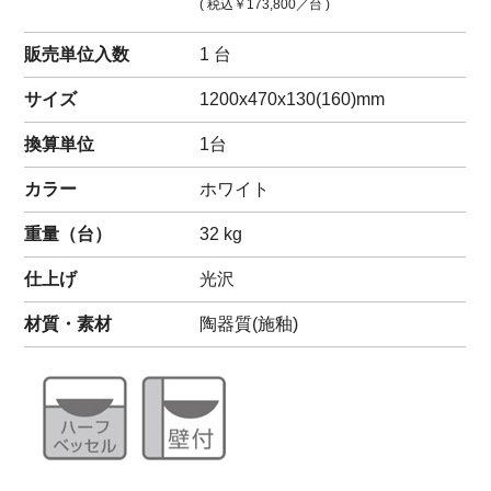
( 税込
￥173,800
／台 )
販売単位入数
1 台
サイズ
1200x470x130(160)mm
換算単位
1台
カラー
ホワイト
重量（
台
）
32
kg
仕上げ
光沢
材質・素材
陶器質(施釉)