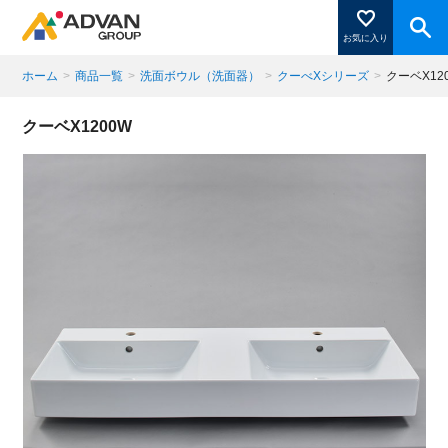
お気に入り
ホーム
>
商品一覧
>
洗面ボウル（洗面器）
>
クーべXシリーズ
>
クーベX12
商品ページにある「お気に入り登録」を押すと登録した
クーベX1200W
商品がここに表示されます。
閉じる