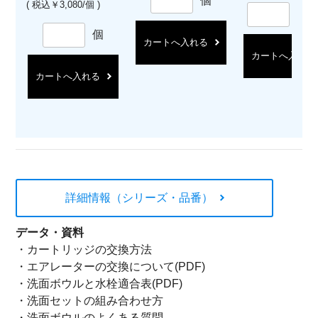
個
( 税込￥3,080/個 )
セ
個
カートへ入れる
カートへ入れる
カートへ入れる
詳細情報（シリーズ・品番）
データ・資料
・
カートリッジの交換方法
・
エアレーターの交換について(PDF)
・
洗面ボウルと水栓適合表(PDF)
・
洗面セットの組み合わせ方
・
洗面ボウルのよくある質問