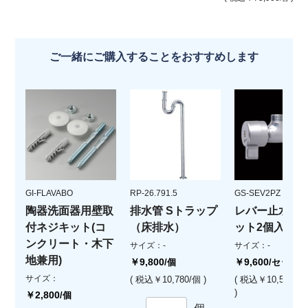
ご一緒にご購入することをおすすめします
GI-FLAVABO
RP-26.791.5
GS-SEV2PZ
陶器洗面器用壁取
排水管 Sトラップ
レバー止水栓(
付ネジキット(コ
（床排水）
ット2個入)
ンクリート・木下
サイズ：-
サイズ：-
地兼用)
￥9,800
￥9,600
/個
/セット
サイズ：
( 税込￥10,780/個 )
( 税込￥10,560/
)
￥2,800
/個