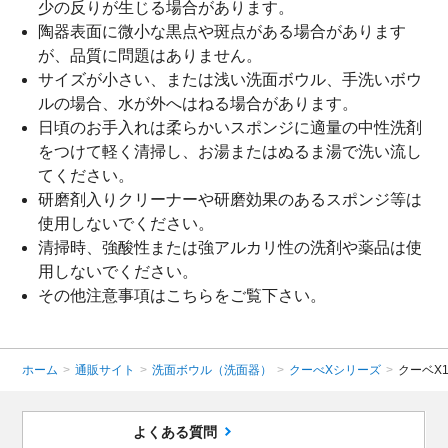
少の反りが生じる場合があります。
陶器表面に微小な黒点や斑点がある場合があります
が、品質に問題はありません。
サイズが小さい、または浅い洗面ボウル、手洗いボウ
ルの場合、水が外へはねる場合があります。
日頃のお手入れは柔らかいスポンジに適量の中性洗剤
をつけて軽く清掃し、お湯またはぬるま湯で洗い流し
てください。
研磨剤入りクリーナーや研磨効果のあるスポンジ等は
使用しないでください。
清掃時、強酸性または強アルカリ性の洗剤や薬品は使
用しないでください。
その他注意事項は
こちら
をご覧下さい。
ホーム
>
通販サイト
>
洗面ボウル（洗面器）
>
クーべXシリーズ
>
クーベX1
よくある質問