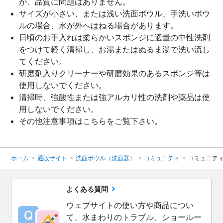
が、品質に問題はありません。
サイズが小さい、または浅い洗面ボウル、手洗いボウ
ルの場合、水が外へはねる場合があります。
日頃のお手入れは柔らかいスポンジに適量の中性洗剤
をつけて軽く清掃し、お湯またはぬるま湯で洗い流し
てください。
研磨剤入りクリーナーや研磨効果のあるスポンジ等は
使用しないでください。
清掃時、強酸性または強アルカリ性の洗剤や薬品は使
用しないでください。
その他注意事項は
こちら
をご覧下さい。
ホーム
>
通販サイト
>
洗面ボウル（洗面器）
>
コミュニティ
>
コミュニティ
よくある質問
ウェブサイトの使い方や商品につい
て、水まわりのトラブル、ショールー