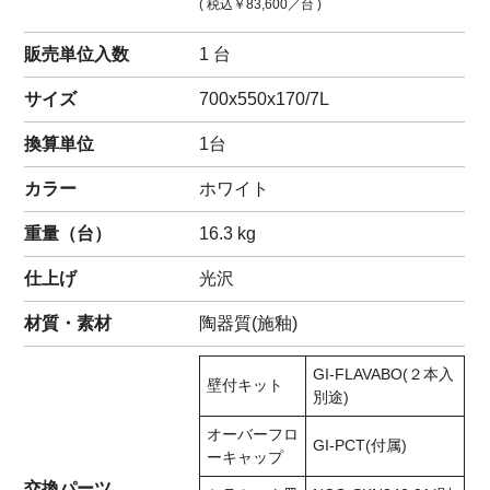
( 税込
￥83,600
／台 )
販売単位入数
1 台
サイズ
700x550x170/7L
換算単位
1台
カラー
ホワイト
重量（
台
）
16.3
kg
仕上げ
光沢
材質・素材
陶器質(施釉)
GI-FLAVABO(２本入
壁付キット
別途)
オーバーフロ
GI-PCT(付属)
ーキャップ
交換パーツ