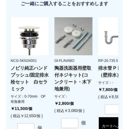
ご一緒にご購入することをおすすめします
NCG-SKN34001
GI-FLAVABO
RP-26.735.5
ノビリ純正ハンド
陶器洗面器用壁取
排水管 Pトラ
プッシュ/固定排水
付ネジキット(コ
（壁排水）
栓セット 白セラ
ンクリート・木下
サイズ：-
ミック
地兼用)
￥7,800
/個
サイズ：0-70mm OF
サイズ：
( 税込￥8,580/個 )
有無兼用
￥2,800
/個
￥11,500
/個
( 税込￥3,080/個 )
( 税込￥12,650/個 )
個
カートへ入れる
個