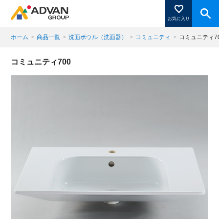
お気に入り
ホーム
>
商品一覧
>
洗面ボウル（洗面器）
>
コミュニティ
>
コミュニティ7
商品ページにある「お気に入り登録」を押すと登録した
コミュニティ700
商品がここに表示されます。
閉じる