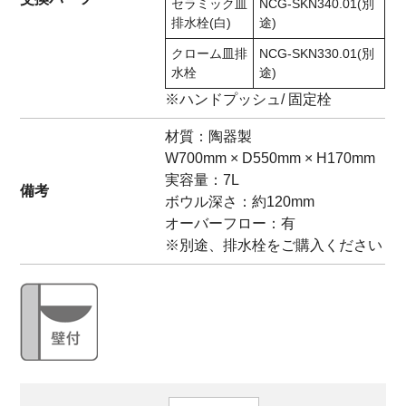
セラミック皿
NCG-SKN340.01(別
排水栓(白)
途)
クローム皿排
NCG-SKN330.01(別
水栓
途)
※ハンドプッシュ/ 固定栓
材質：陶器製
W700mm × D550mm × H170mm
実容量：7L
備考
ボウル深さ：約120mm
オーバーフロー：有
※別途、排水栓をご購入ください