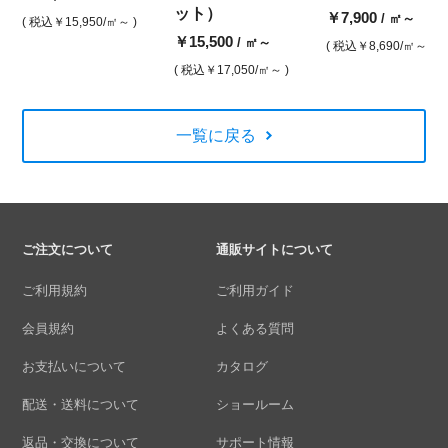
ット）
￥7,900
/ ㎡～
( 税込
￥15,950
/㎡～ )
￥15,500
/ ㎡～
( 税込
￥8,690
/㎡～ )
( 税込
￥17,050
/㎡～ )
一覧に戻る
ご注文について
通販サイトについて
ご利用規約
ご利用ガイド
会員規約
よくある質問
お支払いについて
カタログ
配送・送料について
ショールーム
返品・交換について
サポート情報