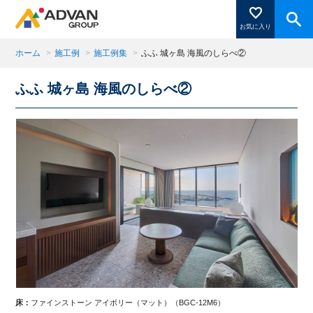
お気に入り
ホーム
>
施工例
>
施工例集
>
ふふ 城ヶ島 海風のしらべ②
ふふ 城ヶ島 海風のしらべ②
商品ページにある「お気に入り登録」を押すと登録した
商品がここに表示されます。
閉じる
床：
ファインストーン アイボリー（マット）（BGC-12M6）
床