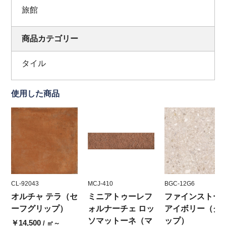
旅館
商品カテゴリー
タイル
使用した商品
CL-92043
MCJ-410
BGC-12G6
オルチャ テラ（セ
ミニアトゥーレフ
ファインストー
ーフグリップ）
ォルナーチェ ロッ
アイボリー（グ
ソマットーネ（マ
ップ）
￥14,500
/ ㎡～