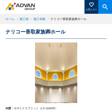
お気に入り
ホーム
>
施工例
>
施工例集
>
ナリコー香取家族葬ホール
ナリコー香取家族葬ホール
商品ページにある「お気に入り登録」を押すと登録した
商品がここに表示されます。
閉じる
内壁：
モザイクスプリット（LX-116ASP）
内