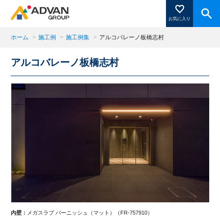
お気に入り
ホーム
>
施工例
>
施工例集
>
アルコバレーノ板橋志村
アルコバレーノ板橋志村
商品ページにある「お気に入り登録」を押すと登録した
商品がここに表示されます。
閉じる
内壁：
メガスラブ バーニッシュ（マット）（FR-757910）
内