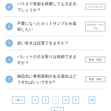
バスタブ表面を研磨しても大丈夫
メンテナンス
でしょうか？
不要になったカットサンプルを返
カタログ・サン
プル
却したい
追い炊きは設置できますか？
パレットの引き取りは依頼できま
配送・納品
すか？
納品先に車両規制がある場合はど
配送・納品
うすればいいですか?
＜前へ
1
2
3
4
5
...
18
次へ＞