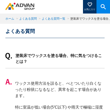
お気に入り
ホーム
>
よくある質問
>
よくある質問一覧
>
塗装床でワックスを塗る場合
よくある質問
商品ページにある「お気に入り登録」を押すと登録した
商品がここに表示されます。
塗装床でワックスを塗る場合、特に気をつけるこ
閉じる
とは？
ワックス使用方法を誤ると、べとついたり白くな
ったり粉状になるなど、異常を起こす場合があり
ます。
特に室温が低い場合(5℃以下) や雨天で極端に湿度