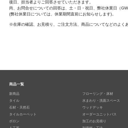
後日、担当者よりご回答させていただきます。
尚、お問合せについての回答は、土・日・祝日、弊社休業日（G
(弊社休業日については、休業期間直前にお知らせします)。
※在庫の確認、お見積り、ご注文方法、商品についてなどのよく
商品一覧
新商品
フローリング・床材
タイル
水まわり・洗面スペース
石材・天然石
ウッドデッキ
タイルカーペット
オーダーユニットバス
ボロン
加工のお見積り
人工芝
副資材・工法