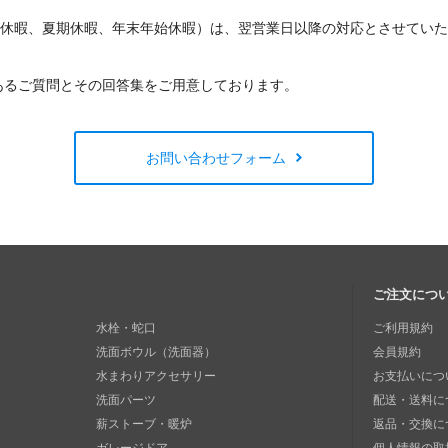
W休暇、夏期休暇、年末年始休暇）は、翌営業日以降の対応とさせてい
あるご質問とその回答集をご用意しております。
お問い合わせフォーム
ご注文につ
水栓・蛇口
ご利用規約
洗面ボウル（洗面器）
会員規約
水まわりアクセサリー
お支払いにつ
洗面パーツ
配送・送料に
薪ストーブ・暖炉
返品・交換に
ガレージドア
個人情報の取