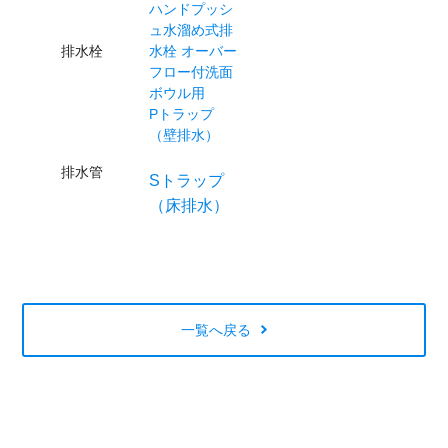
ハンドプッシ
ュ水溜め式排
排水栓
水栓 オーバー
フロー付洗面
ボウル用
Pトラップ
（壁排水）
排水管
Sトラップ
（床排水）
一覧へ戻る